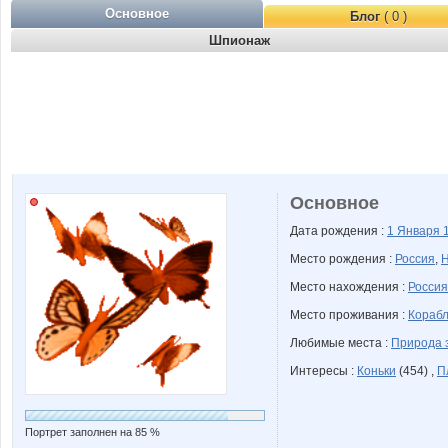
Основное
Блог
( 0 )
Шпионаж
Основное
Дата рождения :
1 Января
Место рождения :
Россия
,
Н
Место нахождения :
Россия
Место проживания :
Корабл
Любимые места :
Природа 
Интересы :
Коньки
(454) ,
П
Портрет заполнен на 85 %