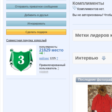
Комплименты
Отправить приватное сообщение
Комплиментов нет.
Вы не авторизованы! Чтоб
Добавить в друзья
Игнорировать
Сделать подарок
Метки лидеров
Совместная покупка: взрослый
популярность:
21629 место
+4 ↑
Интервью
рейтинг
1225
?
Привилегированный
пользователь
3
уровня
Последние
фотогра