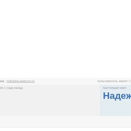
ана
:
marizina.www.nn.ru
пользователь имеет 
е 1 года назад
настоящее имя:
Надеж