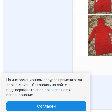
На информационном ресурсе применяются
Статистика портрета:
cookie-файлы. Оставаясь на сайте, вы
подтверждаете свое
согласие
на их
сейчас просматривают портрет - 0
использование.
зарегистрированные пользователи
посетившие портрет за 7 дней - 0
Согласен