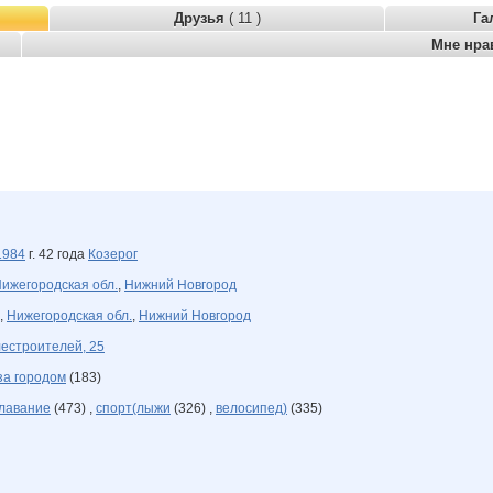
Друзья
( 11 )
Га
Мне нра
1984
г. 42 года
Козерог
ижегородская обл.
,
Нижний Новгород
,
Нижегородская обл.
,
Нижний Новгород
естроителей, 25
за городом
(183)
лавание
(473) ,
спорт(лыжи
(326) ,
велосипед)
(335)