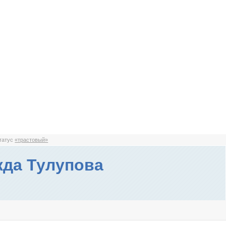
статус
«трастовый»
да Тулупова